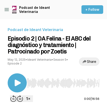
Podcast de Ideant
+ Follow
Veterinaria
Podcast de Ideant Veterinaria
Episodio 2 | OA Felina - El ABC del
diagnóstico y tratamiento |
Patrocinado por Zoetis
May 12, 2025
•
Ideant Veterinaria
•
Season 5
•
Share
Episode 2
Use Left/Right to seek, Home/End to jump to st
0:00
|
16:56